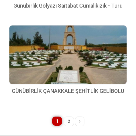
Günübirlik Gölyazı Saitabat Cumalıkızık - Turu
GÜNÜBİRLİK ÇANAKKALE ŞEHİTLİK GELİBOLU
1
2