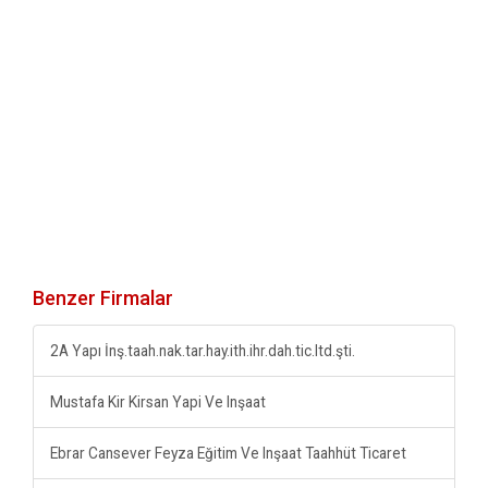
Benzer Firmalar
2A Yapı İnş.taah.nak.tar.hay.ith.ihr.dah.tic.ltd.şti.
Mustafa Kir Kirsan Yapi Ve Inşaat
Ebrar Cansever Feyza Eğitim Ve Inşaat Taahhüt Ticaret