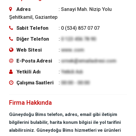
Adres
: Sanayi Mah. Nizip Yolu
Şehitkamil, Gaziantep
Sabit Telefon
: 0 (534) 857 07 07
Diğer Telefon
:
0 123 456 78 90
Web Sitesi
:
www..com
E-Posta Adresi
:
ornek@emailadresi.com
Yetkili Adı
:
Yetkili Adı
Çalışma Saatleri
:
00:00 - 00:00
Firma Hakkında
Güneydoğu Bims telefon, adres, email gibi iletişim
bilgilerini bulabilir, harita konum bilgisi ile yol tarifini
alabilirsiniz. Güneydoğu Bims hizmetleri ve ürünleri