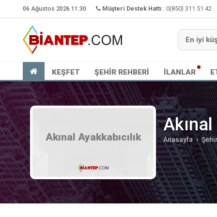
06 Ağustos 2026 11:30
Müşteri Destek Hattı
:
0(850) 311 51 42
KEŞFET
ŞEHİR REHBERİ
İLANLAR
E
Akınal
Akınal Ayakkabıcılık
Anasayfa
Şehi