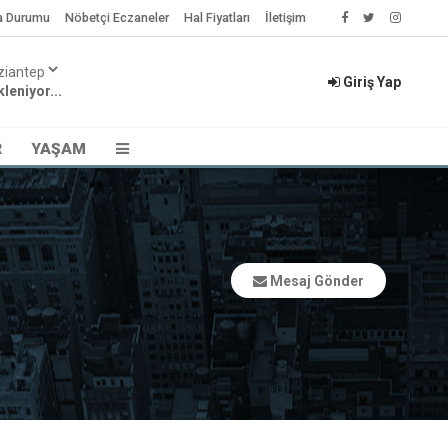
a Durumu
Nöbetçi Eczaneler
Hal Fiyatları
İletişim
Giriş Yap
leniyor...
R
YAŞAM
Mesaj Gönder