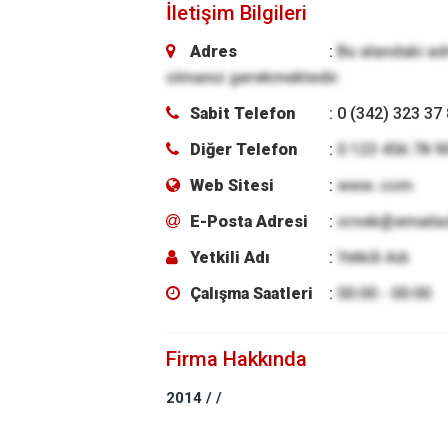
İletişim Bilgileri
Adres
:
Bu alandaki ad
olmanız gerekmektedir.
Sabit Telefon
: 0 (342) 323 37
Diğer Telefon
:
0 123 456 78 9
Web Sitesi
:
www..com
E-Posta Adresi
:
ornek@emaila
Yetkili Adı
:
Yetkili Adı
Çalışma Saatleri
:
00:00 - 00:00
Firma Hakkında
2014 / /