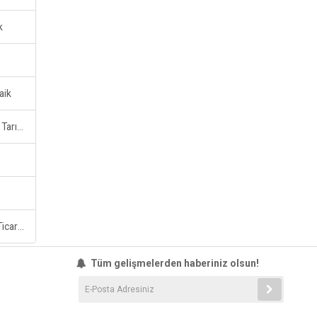
k
aik
Gap Style Depolama İnşaat Tarım San.ve Tic.ltd.şti.
Balat Mensucat Sanayi Ve Ticaret A.ş.
Tüm gelişmelerden haberiniz olsun!