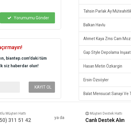
Tahsin Parlak Ay Müteahitli
Yorumumu Gönder
Balkan Havlu
Ahmet Kaya Zms Cam Moz
açırmayın!
rın, biantep.com'daki tüm
lk siz haberdar olun!
Hasan Metin Özkargin
Ersin Özsöyler
KAYIT OL
lu Müşteri Hattı
Müşteri Destek Hattı
ya da
50) 311 51 42
Canlı Destek Alın