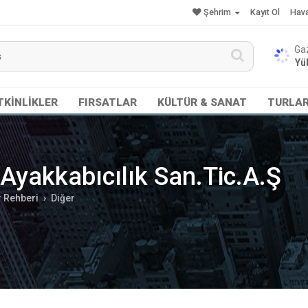
Şehrim
Kayıt Ol
Hav
Yük
TKİNLİKLER
FIRSATLAR
KÜLTÜR & SANAT
TURLA
 Ayakkabıcılık San.Tic.A.Ş
r Rehberi
Diğer