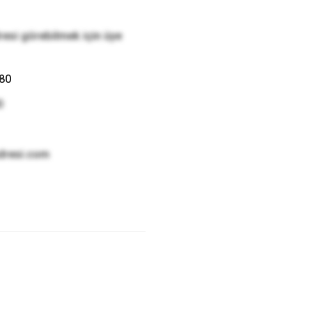
resi görebilmek için üye
 80
0
dresi.com