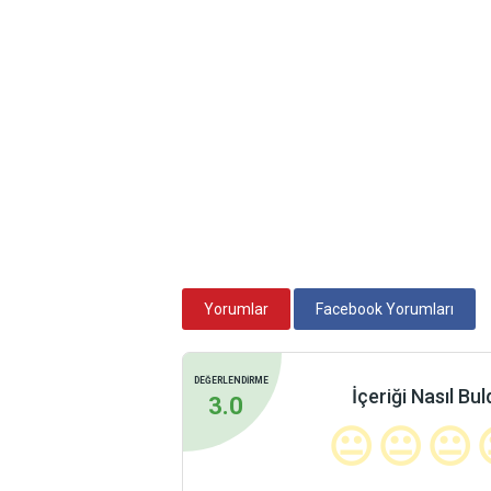
Yorumlar
Facebook Yorumları
DEĞERLENDİRME
İçeriği Nasıl Bu
3.0
😐
😐
😐