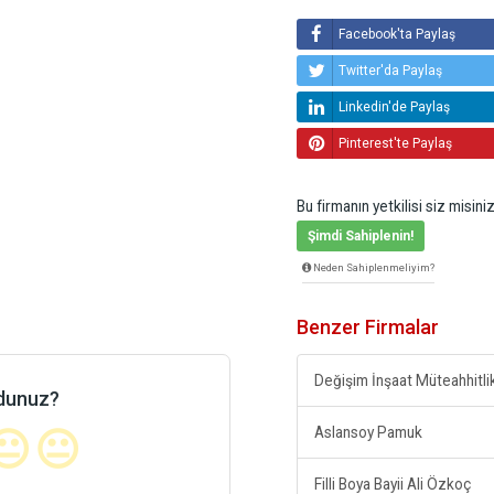
Facebook'ta Paylaş
Twitter'da Paylaş
Linkedin'de Paylaş
Pinterest'te Paylaş
Bu firmanın yetkilisi siz misini
Şimdi Sahiplenin!
Neden Sahiplenmeliyim?
Benzer Firmalar
ldunuz?
Aslansoy Pamuk
😐
😐
Filli Boya Bayii Ali Özkoç