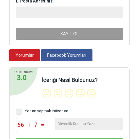
E-Posta Adresiniz
KAYIT OL
Yorumlar
Facebook Yorumları
DEĞERLENDİRME
3.0
İçeriği Nasıl Buldunuz?
😐
😐
😐
😐
😐
Yorum yapmak istiyorum